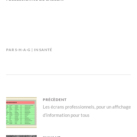
PAR
S-H-A-G
IN
SANTÉ
Navigation
PRÉCÈDENT
Previous
Les écrans professionnels, pour un affichage
de
d’information pour tous
post:
l’article