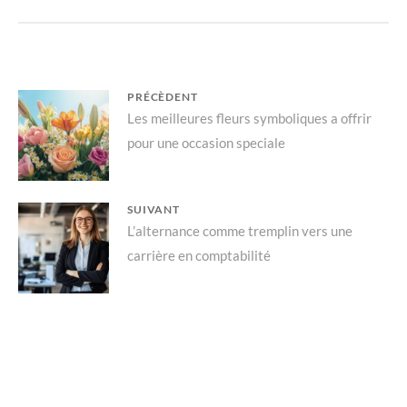
Navigation
PRÉCÈDENT
Previous
Les meilleures fleurs symboliques a offrir
de
pour une occasion speciale
post:
l’article
SUIVANT
Next
L’alternance comme tremplin vers une
carrière en comptabilité
post: