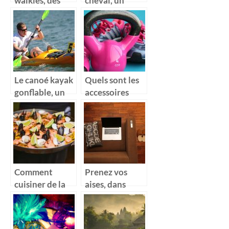
walkies, des
cheval, un
super cadeaux
excellent de
pour vos
contrôle de
enfants
votre cheval
Le canoé kayak
Quels sont les
gonflable, un
accessoires
équipement
qu’il vous faut
pratique et
en salle de
facilement
sport ?
transportable
Comment
Prenez vos
cuisiner de la
aises, dans
paella en masse
votre canapé
pour recevoir
gonflable
ses amis ?