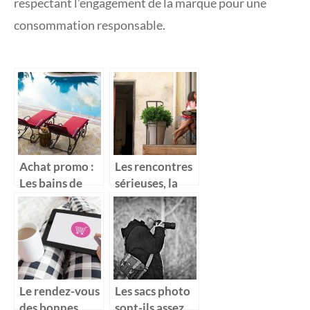
respectant l’engagement de la marque pour une
consommation responsable.
Achat promo :
Les rencontres
Les bains de
sérieuses, la
soleil
vraie épine aux
pieds des
célibataires
Le rendez-vous
Les sacs photo
des bonnes
sont-ils assez