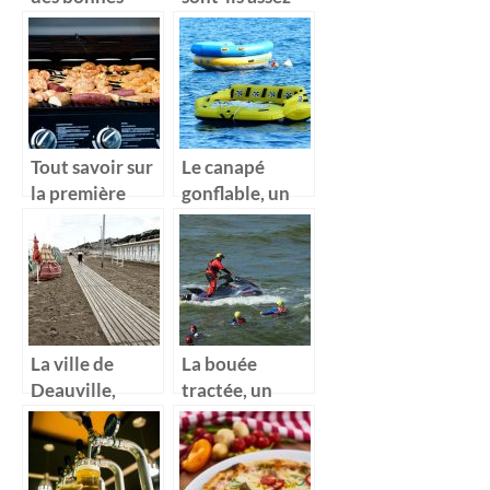
affaires ici!
grands pour
tout contenir?
Tout savoir sur
Le canapé
la première
gonflable, un
utilisation de
accessoire de
votre planche
détente adapté
à l’eau
La ville de
La bouée
Deauville,
tractée, un
localité idéal
accessoire à
pour
caractère
l’organisation
ludique