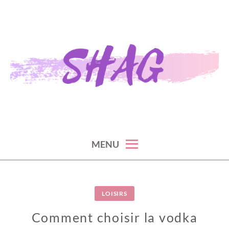
Skip
to
content
S H A G
MENU
LOISIRS
Comment choisir la vodka