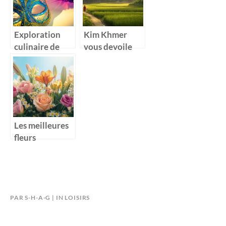
Exploration
Kim Khmer
culinaire de
vous devoile
mardi gras :
l’ame
saveurs du
authentique du
monde entier
Cambodge
Les meilleures
fleurs
symboliques a
offrir pour une
occasion
speciale
PAR
S-H-A-G
IN
LOISIRS