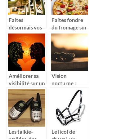
d’un
pratique de
événement
l’eau
unique
Faites
Faites fondre
désormais vos
du fromage sur
bières
vos pizza
artisanales
comme un pro
maisons avec le
avec le four à
kit de brassage
pizza
électrique
Améliorer sa
Vision
visibilité sur un
nocturne :
site de
comme une
rencontre
chauve-souris
Les talkie-
Le licol de