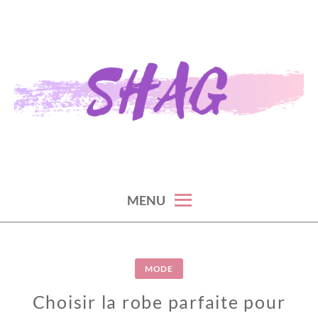
Skip
to
content
S H A G
MENU
MODE
Choisir la robe parfaite pour