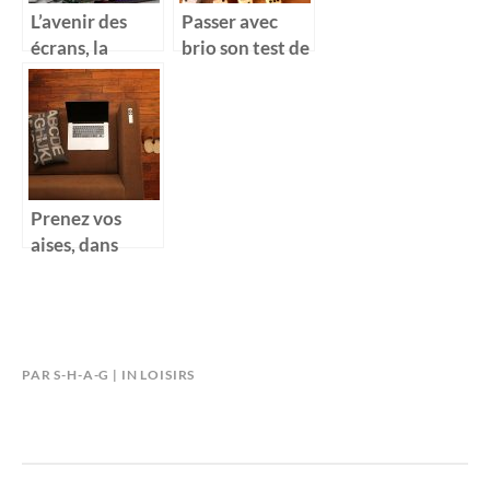
L’avenir des
Passer avec
écrans, la
brio son test de
courbure des
recrutement,
dalles
un défi
Prenez vos
aises, dans
votre canapé
gonflable
PAR
S-H-A-G
IN
LOISIRS