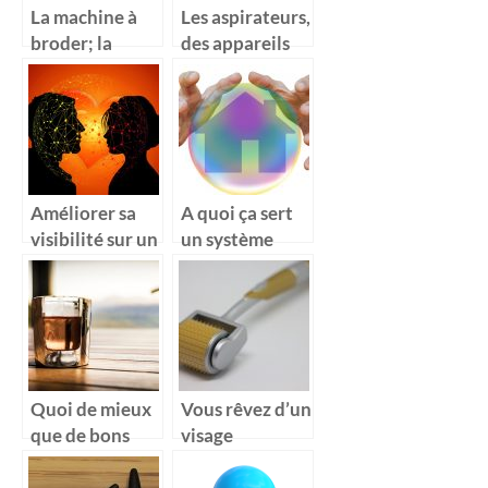
La machine à
Les aspirateurs,
broder; la
des appareils
machine aux
de nettoyage
multiples
qui font leurs
fonctionnalités
preuves
Améliorer sa
A quoi ça sert
visibilité sur un
un système
site de
d’alarme?
rencontre
Quoi de mieux
Vous rêvez d’un
que de bons
visage
verre en cristal
impeccable ? La
pour ses
brosse