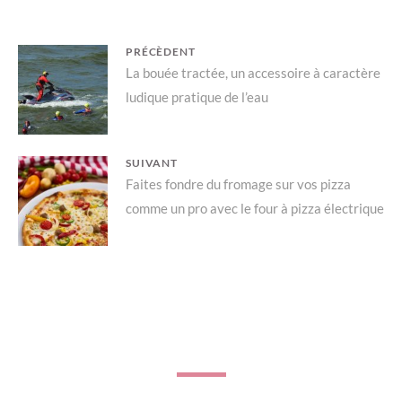
Navigation
PRÉCÈDENT
Previous
La bouée tractée, un accessoire à caractère
de
ludique pratique de l’eau
post:
l’article
SUIVANT
Next
Faites fondre du fromage sur vos pizza
comme un pro avec le four à pizza électrique
post: