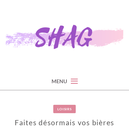
Skip
to
content
S H A G
MENU
LOISIRS
Faites désormais vos bières