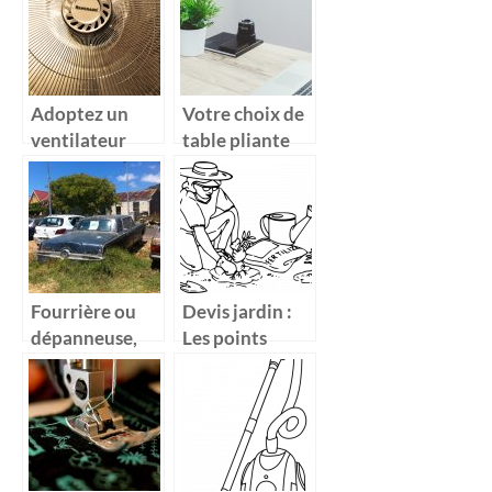
hygromètre
Adoptez un
Votre choix de
ventilateur
table pliante
silencieux en
saison sèche
Fourrière ou
Devis jardin :
dépanneuse,
Les points
votre annuaire
positifs du
virtuel
jardinage