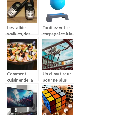
liqueurs ?
nettoyante est
faite pour vous
Les talkie-
Tonifiez votre
walkies, des
corps grâce à la
super cadeaux
planche
pour vos
d’équilibre
enfants
Comment
Un climatiseur
cuisiner de la
pour ne plus
paella en masse
craindre la
pour recevoir
chaleur
ses amis ?