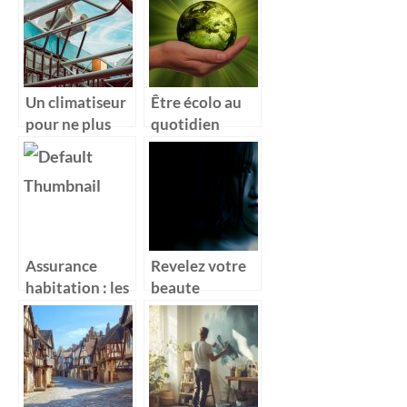
construction
adapté pour un
de votre
excellent
maison ?
ajustement de
toutes surfaces
Un climatiseur
Être écolo au
pour ne plus
quotidien
craindre la
chaleur
Assurance
Revelez votre
habitation : les
beaute
informations
interieure :
essentielles à
L’impact positif
découvrir
des blogs
maquillage sur
votre confiance