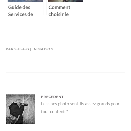
en vous
Guide des
Comment
Services de
choisir le
Sécurité selon
meilleur
votre Code
artisan peintre
Postal Troyes
à Angers pour
vos projets de
rénovation
PAR
S-H-A-G
IN
MAISON
Navigation
PRÉCÈDENT
Previous
Les sacs photo sont-ils assez grands pour
de
tout contenir?
post:
l’article