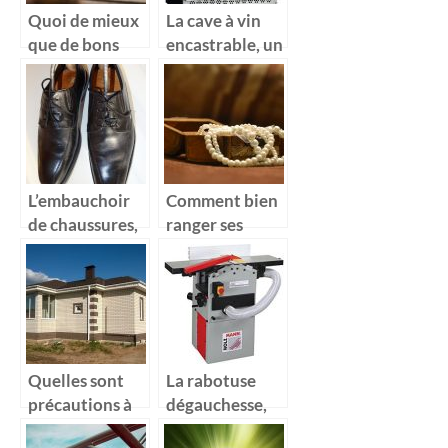
Quoi de mieux
La cave à vin
que de bons
encastrable, un
verre en cristal
excellent
pour ses
moyen de
liqueurs ?
conservation
de la nature de
vos vins
L’embauchoir
Comment bien
de chaussures,
ranger ses
un outil adapté
bijoux sur une
pour le
longue durée ?
maintient de la
forme initiale
de vos
chaussures
Quelles sont
La rabotuse
précautions à
dégauchesse,
prendre pour la
un équipement