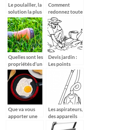
Le poulailler, la
Comment
solution la plus
redonnez toute
upée
sa vigueur
actuellement
d’antan à une
pour une
tronçonneuse ?
autonomie
alimentaire
Quelles sont les
Devis jardin :
propriétés d’un
Les points
bon coffre de
positifs du
jardin?
jardinage
Que va vous
Les aspirateurs,
apporter une
des appareils
poêle à
de nettoyage