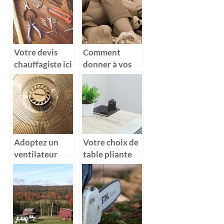
hygromètre
confection de
votre
charpente
Votre devis
Comment
chauffagiste ici
donner à vos
enfants la
chambre dont
ils rêvent ?
Adoptez un
Votre choix de
ventilateur
table pliante
silencieux en
saison sèche