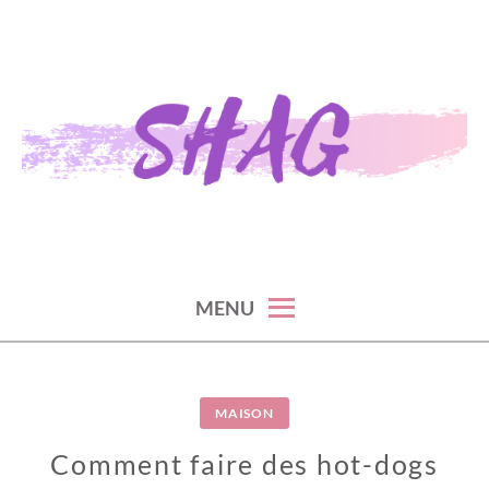
Skip
to
content
S H A G
MENU
MAISON
Comment faire des hot-dogs