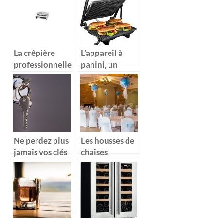
induction
qui font leurs
professionnelle
preuves
dans votre
cuisine au
quotidien ?
La crêpière
L’appareil à
professionnelle
panini, un
, un accessoire
appareil idéal
idéal pour la
pour la
préparation
préparation de
des crêpes
votre aliment
Ne perdez plus
Les housses de
jamais vos clés
chaises
grâce à la boite
jetables, de
à clés
véritables
accessoires de
looking de
votre intérieur